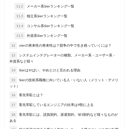
11.2
メーカー系Sierランキング一覧
11.3
独立系Sierランキング一覧
11.4
コンサル系Sierランキング一覧
11.5
外資系Sierランキング一覧
12
sIerの将来性の将来性は？競争の中で生き残っていくには？
13
システムインテグレーターの種類。メーカー系・ユーザー系・
外資系など様々
14
Sierはやばい、やめとけと言われる理由
15
Sierの技術系職種に向いている人・いない人（メリット・デメリ
ット）
16
客先常駐とは？
17
客先常駐しているエンジニアの比率は9割に上る
18
客先常駐には、請負契約、派遣契約、SES契約など様々なものが
ある