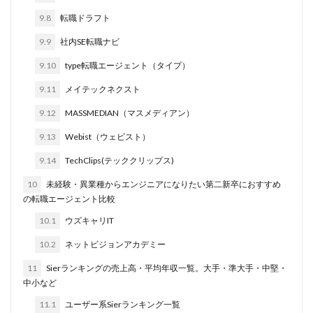
9.8
転職ドラフト
9.9
社内SE転職ナビ
9.10
type転職エージェント（タイプ）
9.11
メイテックネクスト
9.12
MASSMEDIAN（マスメディアン）
9.13
Webist（ウェビスト）
9.14
TechClips(テッククリップス)
10
未経験・異業種からエンジニアになりたい第二新卒におすすめ
の転職エージェント比較
10.1
ウズキャリIT
10.2
ネットビジョンアカデミー
11
Sierランキングの売上高・平均年収一覧。大手・準大手・中堅・
中小など
11.1
ユーザー系Sierランキング一覧