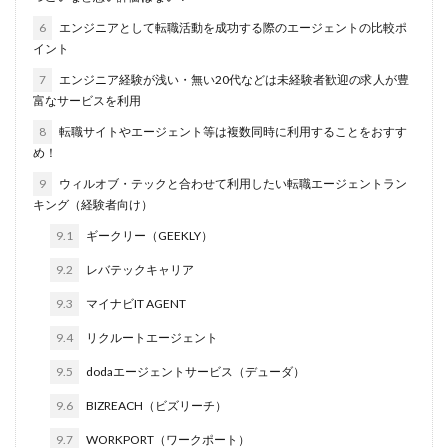
6
エンジニアとして転職活動を成功する際のエージェントの比較ポ
イント
7
エンジニア経験が浅い・無い20代などは未経験者歓迎の求人が豊
富なサービスを利用
8
転職サイトやエージェント等は複数同時に利用することをおすす
め！
9
ウィルオブ・テックと合わせて利用したい転職エージェントラン
キング（経験者向け）
9.1
ギークリー（GEEKLY）
9.2
レバテックキャリア
9.3
マイナビIT AGENT
9.4
リクルートエージェント
9.5
dodaエージェントサービス（デューダ）
9.6
BIZREACH（ビズリーチ）
9.7
WORKPORT（ワークポート）