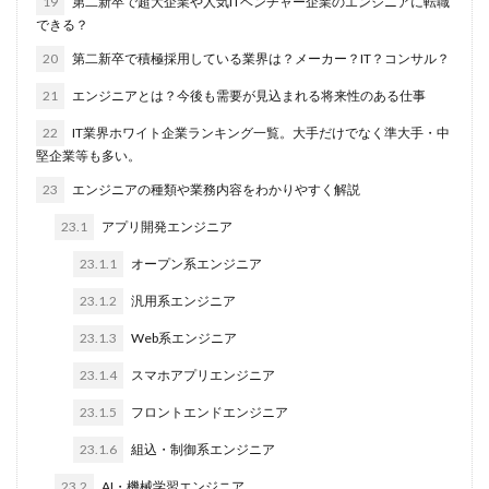
19
第二新卒で超大企業や人気ITベンチャー企業のエンジニアに転職
できる？
20
第二新卒で積極採用している業界は？メーカー？IT？コンサル？
21
エンジニアとは？今後も需要が見込まれる将来性のある仕事
22
IT業界ホワイト企業ランキング一覧。大手だけでなく準大手・中
堅企業等も多い。
23
エンジニアの種類や業務内容をわかりやすく解説
23.1
アプリ開発エンジニア
23.1.1
オープン系エンジニア
23.1.2
汎用系エンジニア
23.1.3
Web系エンジニア
23.1.4
スマホアプリエンジニア
23.1.5
フロントエンドエンジニア
23.1.6
組込・制御系エンジニア
23.2
AI・機械学習エンジニア