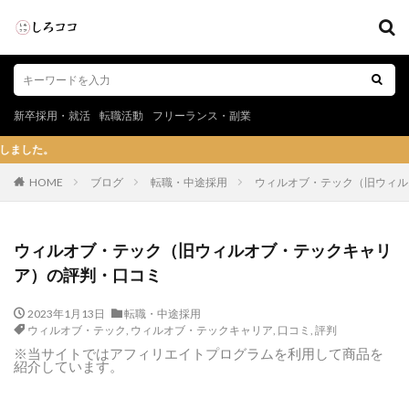
新卒採用・就活
転職活動
フリーランス・副業
IT・WE
HOME
ブログ
転職・中途採用
ウィルオブ・テック（旧ウィル
ウィルオブ・テック（旧ウィルオブ・テックキャリ
ア）の評判・口コミ
2023年1月13日
転職・中途採用
ウィルオブ・テック
,
ウィルオブ・テックキャリア
,
口コミ
,
評判
※当サイトではアフィリエイトプログラムを利用して商品を
紹介しています。