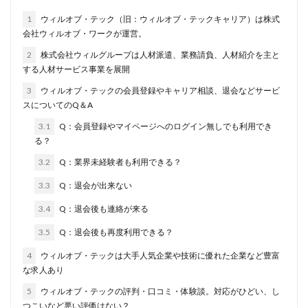
1
ウィルオブ・テック（旧：ウィルオブ・テックキャリア）は株式
会社ウィルオブ・ワークが運営。
2
株式会社ウィルグループは人材派遣、業務請負、人材紹介を主と
する人材サービス事業を展開
3
ウィルオブ・テックの会員登録やキャリア相談、退会などサービ
スについてのQ＆A
3.1
Q：会員登録やマイページへのログイン無しでも利用でき
る？
3.2
Q：業界未経験者も利用できる？
3.3
Q：退会が出来ない
3.4
Q：退会後も連絡が来る
3.5
Q：退会後も再度利用できる？
4
ウィルオブ・テックは大手人気企業や技術に優れた企業など豊富
な求人あり
5
ウィルオブ・テックの評判・口コミ・体験談。対応がひどい、し
つこいなど悪い評価はない？