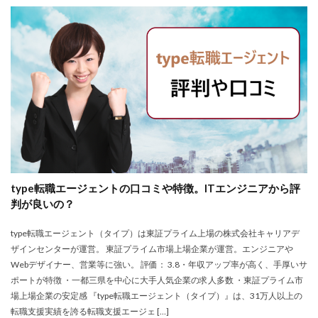
type転職エージェントの口コミや特徴。ITエンジニアから評
判が良いの？
type転職エージェント（タイプ）は東証プライム上場の株式会社キャリアデ
ザインセンターが運営。 東証プライム市場上場企業が運営。エンジニアや
Webデザイナー、営業等に強い。 評価： 3.8・年収アップ率が高く、手厚いサ
ポートが特徴 ・一都三県を中心に大手人気企業の求人多数 ・東証プライム市
場上場企業の安定感 『type転職エージェント（タイプ）』は、31万人以上の
転職支援実績を誇る転職支援エージェ […]