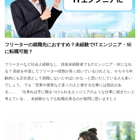
フリーターの就職先におすすめ？未経験でITエンジニア・SE
に転職可能？
フリーターなど社会人経験なし、技術未経験者でもITエンジニア・SEになれ
る？ 高校を中退してフリーター状態が長く続いているけれども、そろそろ年
齢的にも正社員として就職しないとやばいかな～と思いだしている人も多い
でしょう。 でも「営業や接客など多くの人と接する仕事には抵抗があ
る…」、「出来れば手に職をつけられるエンジニアのような仕事に就きたいと
考えている」、未経験からでも転職出来るのか疑問に思います […]