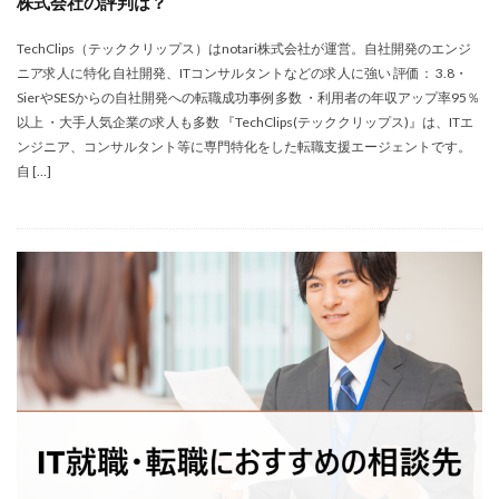
株式会社の評判は？
TechClips（テッククリップス）はnotari株式会社が運営。自社開発のエンジ
ニア求人に特化 自社開発、ITコンサルタントなどの求人に強い 評価： 3.8・
SierやSESからの自社開発への転職成功事例多数 ・利用者の年収アップ率95％
以上 ・大手人気企業の求人も多数 『TechClips(テッククリップス)』は、ITエ
ンジニア、コンサルタント等に専門特化をした転職支援エージェントです。
自 […]