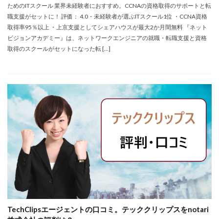
ためのITスクール 業界未経験者におすすめ。CCNAの資格取得のサポートと転
職支援がセットに！ 評価： 4.0・未経験者が選ぶITスクール1位 ・CCNA資格
取得率95％以上 ・上京支援としてシェアハウスが最大2か月間無料 『ネット
ビジョンアカデミー』は、ネットワークエンジニアの就職・転職支援と資格
取得のスクールがセットになった転 […]
TechClipsエージェントの口コミ。テッククリップスをnotari