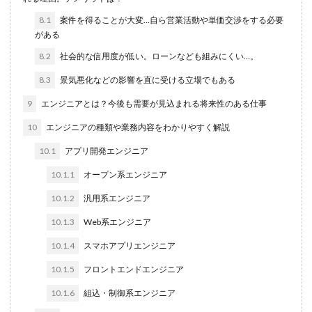
8.1
案件を得ることが大変…自ら営業活動や単価交渉をする必要
がある
8.2
社会的な信用度が低い。ローンなども組みにくい…。
8.3
景気悪化などの影響を直に受ける立場でもある
9
エンジニアとは？今後も需要が見込まれる将来性のある仕事
10
エンジニアの種類や業務内容をわかりやすく解説
10.1
アプリ開発エンジニア
10.1.1
オープン系エンジニア
10.1.2
汎用系エンジニア
10.1.3
Web系エンジニア
10.1.4
スマホアプリエンジニア
10.1.5
フロントエンドエンジニア
10.1.6
組込・制御系エンジニア