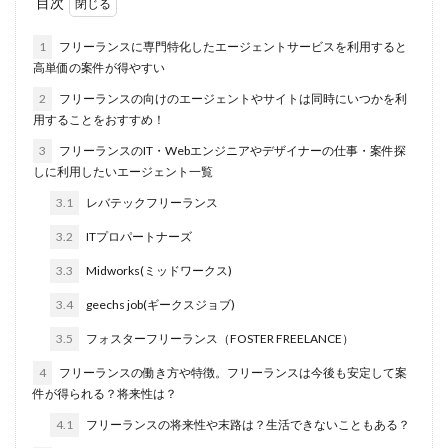
目次
1
フリーランスに専門特化したエージェントサービスを利用すると
高単価の案件が得やすい
2
フリーランスの向けのエージェントやサイトは同時にいつかを利
用することをおすすめ！
3
フリーランスのIT・Webエンジニアやデザイナーの仕事・案件探
しに利用したいエージェント一覧
3.1
レバテックフリーランス
3.2
ITプロパートナーズ
3.3
Midworks(ミッドワークス)
3.4
geechs job(ギークスジョブ)
3.5
フォスターフリーランス（FOSTER FREELANCE）
4
フリーランスの働き方や特徴。フリーランスは今後も安定して案
件が得られる？将来性は？
4.1
フリーランスの将来性や末路は？生活できないこともある？