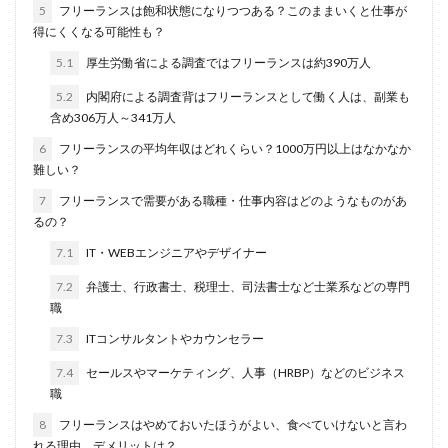
5
フリーランスは飽和状態になりつつある？このままいくと仕事が
得にくくなる可能性も？
5.1
厚生労働省による調査ではフリーランスは約390万人
5.2
内閣府による調査背はフリーランスとして働く人は、副業も
含め306万人～341万人
6
フリーランスの平均年収はどれくらい？1000万円以上はなかなか
難しい？
7
フリーランスで需要がある職種・仕事内容はどのようなものがあ
るの？
7.1
IT・WEBエンジニアやデザイナー
7.2
弁護士、行政書士、税理士、司法書士など士業系などの専門
職
7.3
ITコンサルタントやカウンセラー
7.4
セールスやマーケティング、人事（HRBP）などのビジネス
職
8
フリーランスはやめておいたほうがよい、食べていけないと言わ
れる理由。デメリットは？