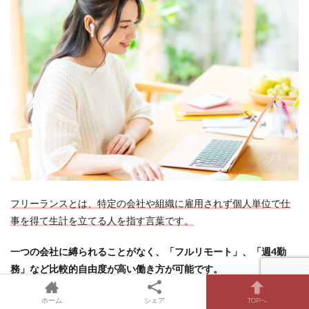
フリーランスとは、特定の会社や組織に雇用されず個人単位で仕
事を得て生計を立てる人を指す言葉です。
一つの会社に縛られることがなく、「フルリモート」、「週4勤
務」など比較的自由度が高い働き方が可能です。
様々な職種でフリーランスとして活躍する人がいますが、プログ
ホーム
シェア
TOPへ