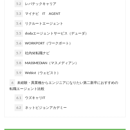
5.2
レバテックキャリア
5.3
マイナビ IT AGENT
5.4
リクルートエージェント
5.5
dodaエージェントサービス（デューダ）
5.6
WORKPORT（ワークポート）
5.7
社内SE転職ナビ
5.8
MASSMEDIAN（マスメディアン）
5.9
Webist（ウェビスト）
6
未経験・異業種からエンジニアになりたい第二新卒におすすめの
転職エージェント比較
6.1
ウズキャリIT
6.2
ネットビジョンアカデミー