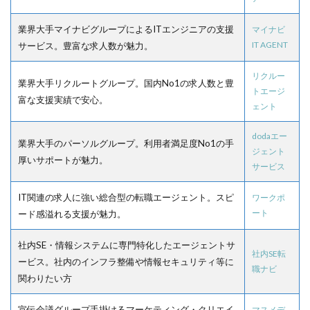
業界大手マイナビグループによるITエンジニアの支援
マイナビ
IT AGENT
サービス。豊富な求人数が魅力。
リクルー
業界大手リクルートグループ。国内No1の求人数と豊
トエージ
富な支援実績で安心。
ェント
dodaエー
業界大手のパーソルグループ。利用者満足度No1の手
ジェント
厚いサポートが魅力。
サービス
IT関連の求人に強い総合型の転職エージェント。スピ
ワークポ
ート
ード感溢れる支援が魅力。
社内SE・情報システムに専門特化したエージェントサ
社内SE転
ービス。社内のインフラ整備や情報セキュリティ等に
職ナビ
関わりたい方
宣伝会議グループ手掛けるマーケティング・クリエイ
マスメデ