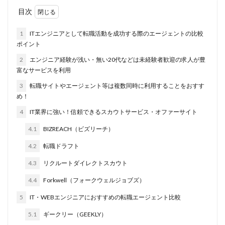
目次
1
ITエンジニアとして転職活動を成功する際のエージェントの比較
ポイント
2
エンジニア経験が浅い・無い20代などは未経験者歓迎の求人が豊
富なサービスを利用
3
転職サイトやエージェント等は複数同時に利用することをおすす
め！
4
IT業界に強い！信頼できるスカウトサービス・オファーサイト
4.1
BIZREACH（ビズリーチ）
4.2
転職ドラフト
4.3
リクルートダイレクトスカウト
4.4
Forkwell（フォークウェルジョブズ）
5
IT・WEBエンジニアにおすすめの転職エージェント比較
5.1
ギークリー（GEEKLY）