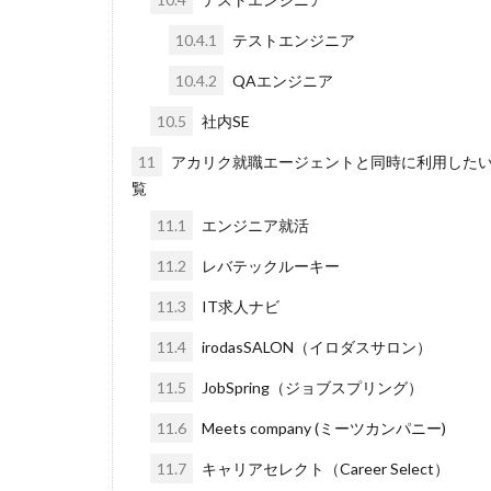
10.4.1
テストエンジニア
10.4.2
QAエンジニア
10.5
社内SE
11
アカリク就職エージェントと同時に利用したい
覧
11.1
エンジニア就活
11.2
レバテックルーキー
11.3
IT求人ナビ
11.4
irodasSALON（イロダスサロン）
11.5
JobSpring（ジョブスプリング）
11.6
Meets company (ミーツカンパニー)
11.7
キャリアセレクト（Career Select）