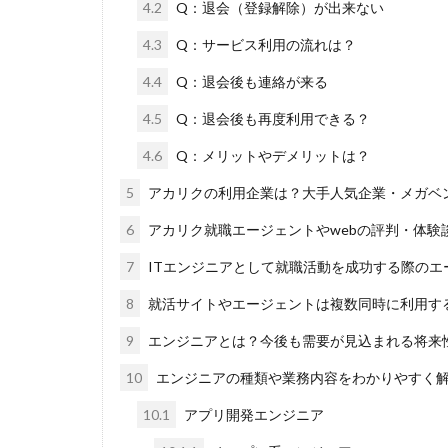
4.2
Q：退会（登録解除）が出来ない
4.3
Q：サービス利用の流れは？
4.4
Q：退会後も連絡が来る
4.5
Q：退会後も再度利用できる？
4.6
Q：メリットやデメリットは？
5
アカリクの利用企業は？大手人気企業・メガベ
6
アカリク就職エージェントやwebの評判・体験
7
ITエンジニアとして就職活動を成功する際のエ
8
就活サイトやエージェントは複数同時に利用す
9
エンジニアとは？今後も需要が見込まれる将来
10
エンジニアの種類や業務内容をわかりやすく
10.1
アプリ開発エンジニア