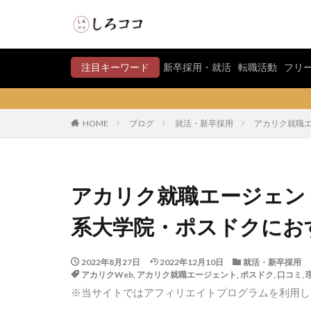
注目キーワード
新卒採用・就活
転職活動
フリ
HOME
ブログ
就活・新卒採用
アカリク就職
アカリク就職エージェン
系大学院・ポスドクにお
2022年8月27日
2022年12月10日
就活・新卒採用
アカリクWeb
,
アカリク就職エージェント
,
ポスドク
,
口コミ
,
※当サイトではアフィリエイトプログラムを利用し