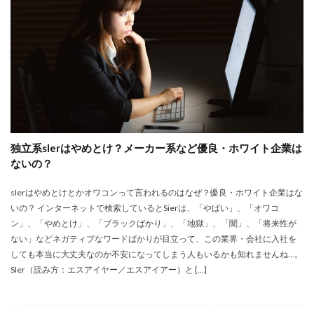
独立系sIerはやめとけ？メーカー系など優良・ホワイト企業は
ないの？
sIerはやめとけとかオワコンって言われるのはなぜ？優良・ホワイト企業はな
いの？ インターネットで検索しているとSierは、「やばい」、「オワコ
ン」、「やめとけ」、「ブラックばかり」、「地獄」、「闇」、「将来性が
ない」などネガティブなワードばかりが目立って、この業界・会社に入社を
しても本当に大丈夫なのか不安になってしまう人もいるかも知れませんね…。
SIer（読み方：エスアイヤー／エスアイアー）と […]