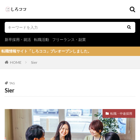
新卒採用・就活
転職活動
フリーランス・副業
「しろココ」プレオープンしました。
HOME
Sier
TAG
Sier
転職・中途採用