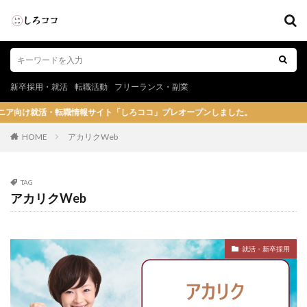
新卒採用・就活
転職活動
フリーランス・副業
報サイト「しろココ」プレオープンしました。
HOME
アカリクWeb
TAG
アカリクWeb
就活・新卒採用