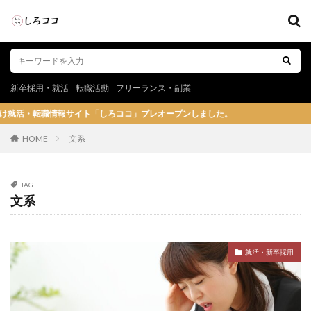
新卒採用・就活
転職活動
フリーランス・副業
報サイト「しろココ」プレオープンしました。
HOME
文系
TAG
文系
就活・新卒採用