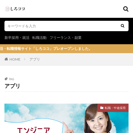
新卒採用・就活
転職活動
フリーランス・副業
情報サイト「しろココ」プレオープンしました。
HOME
アプリ
TAG
アプリ
転職・中途採用